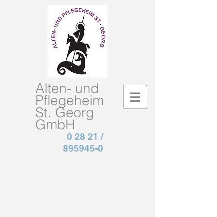
Alten- und
Pflegeheim
St.
Georg
GmbH
0 28 21 /
895945-0